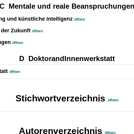
C Mentale und reale Beanspruchunge
 und künstliche Intelligenz
öffnen
 der Zukunft
öffnen
ngen
öffnen
D DoktorandInnenwerkstatt
att
öffnen
Stichwortverzeichnis
öffnen
Autorenverzeichnis
öffnen