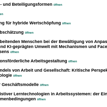
 und Beteiligungsformen
öffnen
nen
g für hybride Wertschöpfung
öffnen
abschätzung
öffnen
rbeitenden Menschen bei der Bewältigung von Anpa
nd KI-geprägten Umwelt mit Mechanismen und Face
sens
öffnen
onsförderliche Arbeitsgestaltung
öffnen
els von Arbeit und Gesellschaft: Kritische Perspek
logie
öffnen
r Geschäftsmodelle
öffnen
stiver Lerntechnologien in Arbeitssystemen: der Ein
menbedingungen
öffnen