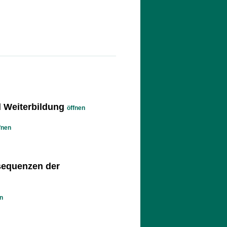
d Weiterbildung
öffnen
fnen
sequenzen der
n