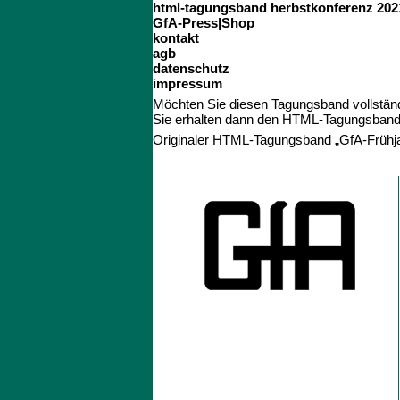
html-tagungsband herbstkonferenz 202
GfA-Press|Shop
kontakt
agb
datenschutz
impressum
Möchten Sie diesen Tagungsband vollständ
Sie erhalten dann den HTML-Tagungsband a
Originaler HTML-Tagungsband „GfA-Frühj